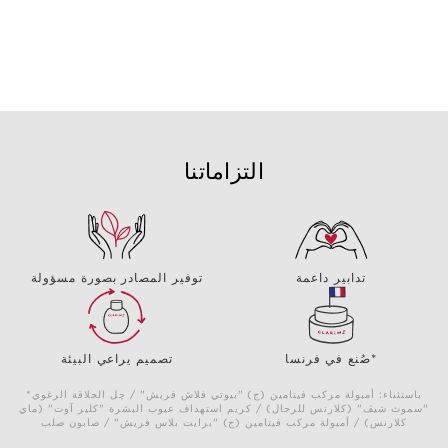
التزاماتنا
تدابير داعمة
توفير المصادر بصورة مسؤولة
صُنع في فرنسا*
تصميم يراعي البيئة
*باستثناء: أمبولة مركب فيتامين (ج) "بيوتي فلاش فريش" / چل الحلاقة الرغوي
"سموث شيڤ" (كلارنس للرجال) / كريم استهداف عيوب البشرة "كلير آوت" (ماي
كلارنس) / أمبولة مركب فيتامين (ج) "برايت بلاس فريش" / صابون صلب