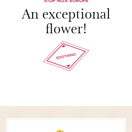
STOP NO.
5
: EUROPE
An exceptional
flower!