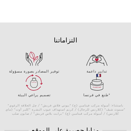
التزاماتنا
تدابير داعمة
توفير المصادر بصورة مسؤولة
صُنع في فرنسا*
تصميم يراعي البيئة
*باستثناء: أمبولة مركب فيتامين (ج) "بيوتي فلاش فريش" / چل الحلاقة الرغوي
"سموث شيڤ" (كلارنس للرجال) / كريم استهداف عيوب البشرة "كلير آوت" (ماي
كلارنس) / أمبولة مركب فيتامين (ج) "برايت بلاس فريش" / صابون صلب
مزايا حصرية على الموقع