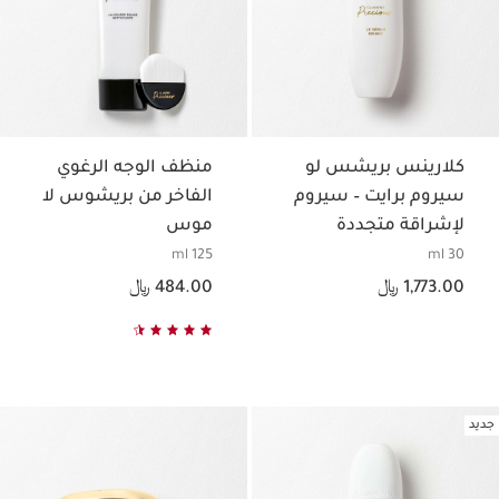
كلارينس بريشس لو
منظف الوجه الرغوي
سيروم برايت – سيروم
الفاخر من بريشوس لا
لإشراقة متجددة
موس
وتوحيد لون البشرة
125 ml
30 ml
السعر الحالي هو 1,773.00 ﷼
السعر الحالي هو 484.00 ﷼
1,773.00 ﷼
484.00 ﷼
جديد