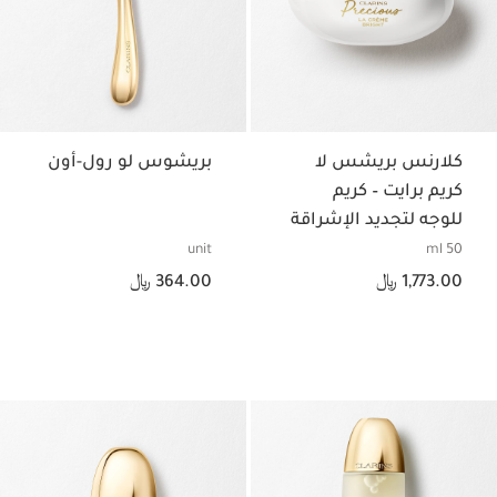
كلارنس بريشس لا
بريشوس لو رول-أون
كريم برايت – كريم
للوجه لتجديد الإشراقة
unit
50 ml
السعر الحالي هو 1,773.00 ﷼
السعر الحالي هو 364.00 ﷼
1,773.00 ﷼
364.00 ﷼