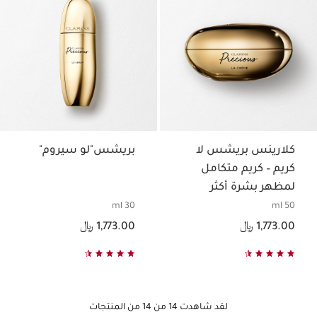
كلارينس بريشس لا
بريشس"لو سيروم"
كريم – كريم متكامل
لمظهر بشرة أكثر
شبابًا يدوم
30 ml
50 ml
السعر الحالي هو 1,773.00 ﷼
السعر الحالي هو 1,773.00 ﷼
1,773.00 ﷼
1,773.00 ﷼
لقد شاهدت 14 من 14 من المنتجات