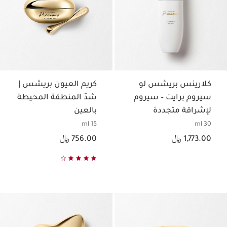
كلارينس بريشس لو
كريم العيون بريشس |
سيروم برايت – سيروم
شدّ المنطقة المحيطة
لإشراقة متجددة
بالعين
وتوحيد لون البشرة
15 ml
30 ml
السعر الحالي هو 1,773.00 ﷼
السعر الحالي هو 756.00 ﷼
1,773.00 ﷼
756.00 ﷼