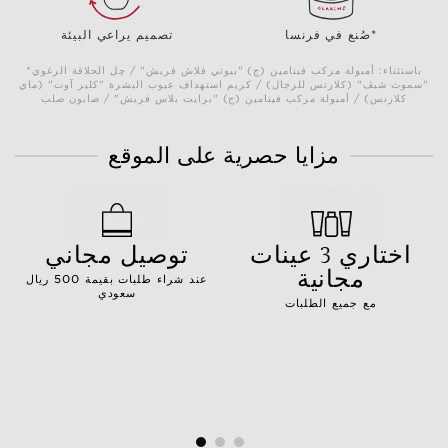
صُنع في فرنسا*
تصميم يراعي البيئة
*باستثناء: أمبولة مركب فيتامين (ج) "بيوتي فلاش فريش" / چل الحلاقة الرغوي
"سموث شيڤ" (كلارنس للرجال) / كريم استهداف عيوب البشرة "كلير آوت" (ماي
كلارنس) / أمبولة مركب فيتامين (ج) "برايت بلاس فريش" / صابون صلب
مزايا حصرية على الموقع
اختاري 3 عينات
توصيل مجاني
مجانية
عند شراء طلبات بقيمة 500 ريال
سعودي
مع جميع الطلبات