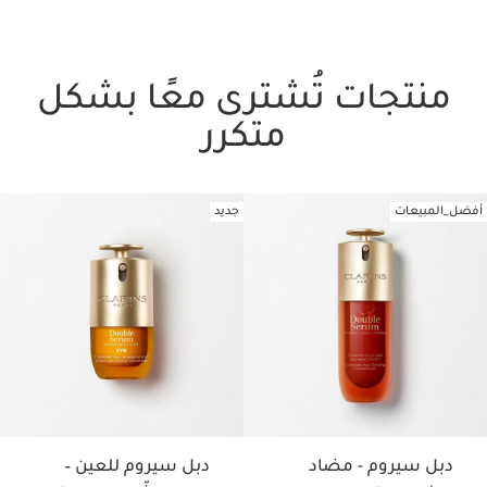
منتجات تُشترى معًا بشكل
متكرر
أفضل_المبيعات
جديد
تخط إلى المحتوى
دبل سيروم - مضاد
دبل سيروم للعين –