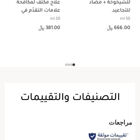
للشيخوخة + مضاد
علاج مكثّف لمكافحة
للتجاعيد
علامات التقدّم في
السن لمنطقة العين
20 ml
50 ml
السعر الحالي هو 666.00 ﷼
السعر الحالي هو 381.00 ﷼
666.00 ﷼
381.00 ﷼
التصنيفات والتقييمات