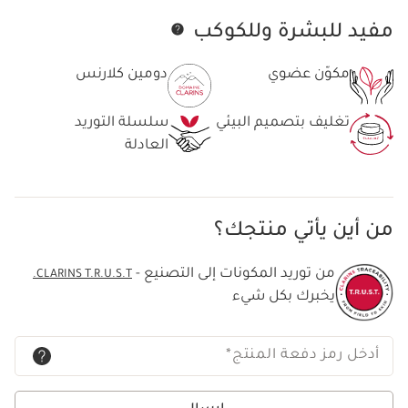
مفيد للبشرة وللكوكب
تخط إلى المحتوى
مكوّن عضوي
دومين كلارنس
تغليف بتصميم البيئي
سلسلة التوريد
العادلة
من أين يأتي منتجك؟
من توريد المكونات إلى التصنيع -
CLARINS T.R.U.S.T.
يخبرك بكل شيء
أدخل رمز دفعة المنتج
*