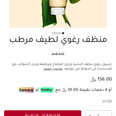
منظف ​​رغوي لطيف مرطب
كتابة تقييم
غسول رغوي ينظف البشرة ويزيل المكياج ويرطبها ويزيل الشوائب مع
المساعدة في الحفاظ على توازنها.
تفاصيل المنتج
السعر الحالي هو 156.00 ﷼
156.00 ﷼
أو 4 دفعات بقيمة 39.00 ﷼ مع
أو
125 ml
الإضافة إلى الحقيبة
+
1
-