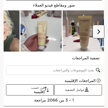
ما هو
نوع البشرة:
جافة, دهنية
القوام:
مع الماء
معرفة المزيد
تعلم المزيد
غسول رغوي ينظف البشرة ويزيل المكياج ويرطبها ويزيل
الشوائب مع المساعدة في الحفاظ على توازنها.
المكونات
مفيد للبشرة وللكوكب
تخط إلى المحتوى
مكوّن عضوي
دومين كلارنس