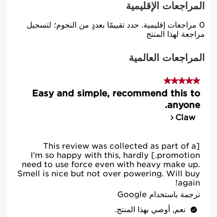
تغليف بتصميم البيئي
سلسلة التوريد
العادلة
من أين يأتي منتجك؟
من توريد المكونات إلى التصنيع -
CLARINS T.R.U.S.T.
يخبرك بكل شيء
أدخل رمز دفعة المنتج
*
إرسال