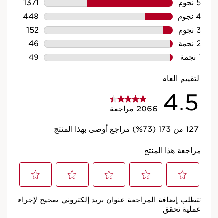
منظف ​​رغوي لطيف مرطب
كتابة تقييم
غسول رغوي ينظف البشرة ويزيل المكياج ويرطبها ويزيل الشوائب مع
المساعدة في الحفاظ على توازنها.
تفاصيل المنتج
السعر الحالي هو 156.00 ﷼
156.00 ﷼
أو 4 دفعات بقيمة 39.00 ﷼ مع
أو
125 ml
عرض الحقيبة