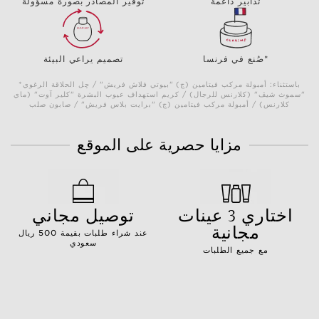
تدابير داعمة
توفير المصادر بصورة مسؤولة
صُنع في فرنسا*
تصميم يراعي البيئة
*باستثناء: أمبولة مركب فيتامين (ج) "بيوتي فلاش فريش" / چل الحلاقة الرغوي
"سموث شيڤ" (كلارنس للرجال) / كريم استهداف عيوب البشرة "كلير آوت" (ماي
كلارنس) / أمبولة مركب فيتامين (ج) "برايت بلاس فريش" / صابون صلب
مزايا حصرية على الموقع
اختاري 3 عينات
توصيل مجاني
مجانية
عند شراء طلبات بقيمة 500 ريال
سعودي
مع جميع الطلبات