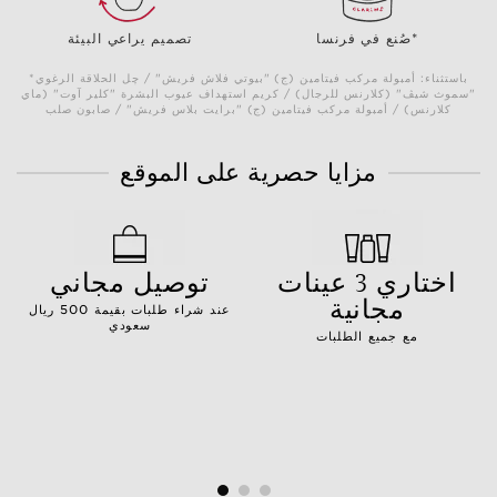
صُنع في فرنسا*
تصميم يراعي البيئة
*باستثناء: أمبولة مركب فيتامين (ج) "بيوتي فلاش فريش" / چل الحلاقة الرغوي
"سموث شيڤ" (كلارنس للرجال) / كريم استهداف عيوب البشرة "كلير آوت" (ماي
كلارنس) / أمبولة مركب فيتامين (ج) "برايت بلاس فريش" / صابون صلب
مزايا حصرية على الموقع
اختاري 3 عينات
توصيل مجاني
مجانية
عند شراء طلبات بقيمة 500 ريال
سعودي
مع جميع الطلبات