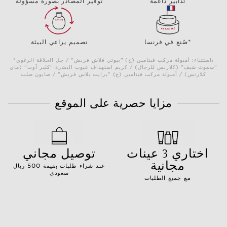
تدابير داعمة
توفير المصادر بصورة مسؤولة
صُنع في فرنسا*
تصميم يراعي البيئة
*باستثناء: أمبولة مركب فيتامين (ج) "بيوتي فلاش فريش" / چل الحلاقة الرغوي
"سموث شيڤ" (كلارنس للرجال) / كريم استهداف عيوب البشرة "كلير آوت" (ماي
كلارنس) / أمبولة مركب فيتامين (ج) "برايت بلاس فريش" / صابون صلب
مزايا حصرية على الموقع
اختاري 3 عينات
توصيل مجاني
مجانية
عند شراء طلبات بقيمة 500 ريال
سعودي
مع جميع الطلبات