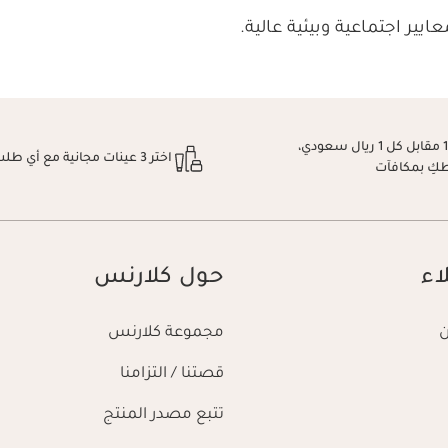
ايير اجتماعية وبيئية عالية.
اكسبِي نقطة 1 مقابل كل 1 ريال سعودي،
اختر 3 عينات مجانية مع أي طلب
طكِ بمكافآت
اء
حول كلارنس
مجموعة كلارنس
قصتنا / التزامنا
تتبع مصدر المنتج