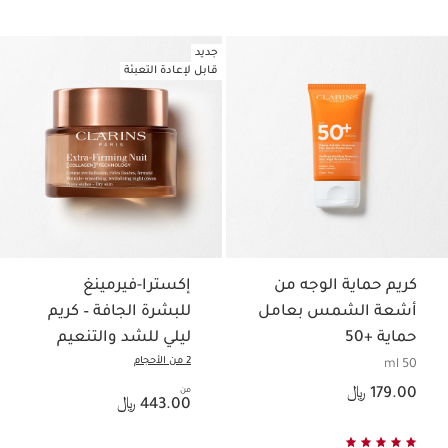
جديد
قابل لإعادة التعبئة
كريم حماية الوجه من
إكسترا-فيرمينغ
أشعة الشمس بعامل
للبشرة الجافة – كريم
حماية +50
ليلي للشد والتنعيم
2 من الأحجام
50 ml
السعر الحالي هو 179.00 ﷼
179.00 ﷼
من
السعر الحالي هو 443.00 ﷼
443.00 ﷼