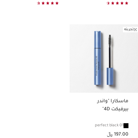
تجربته
ماسكارا "واندر
بيرفيكت 4D"
01 perfect black
السعر الحالي هو 197.00 ﷼
197.00 ﷼