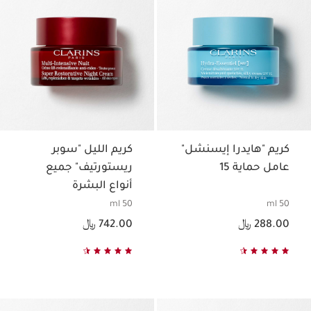
كريم "هايدرا إيسنشل"
كريم الليل "سوبر
عامل حماية 15
ريستورتيف" جميع
أنواع البشرة
50 ml
50 ml
السعر الحالي هو 288.00 ﷼
السعر الحالي هو 742.00 ﷼
288.00 ﷼
742.00 ﷼