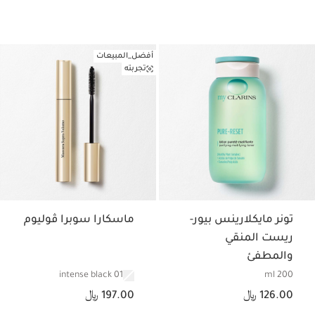
أفضل_المبيعات
تجربته
تونر مايكلارينس بيور-
ماسكارا سوبرا ڤوليوم
ريست المنقي
والمطفئ
01 intense black
200 ml
السعر الحالي هو 126.00 ﷼
السعر الحالي هو 197.00 ﷼
126.00 ﷼
197.00 ﷼