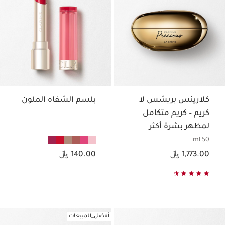
كلارينس بريشس لا
بلسم الشفاه الملون
كريم – كريم متكامل
لمظهر بشرة أكثر
شبابًا يدوم
50 ml
السعر الحالي هو 1,773.00 ﷼
السعر الحالي هو 140.00 ﷼
1,773.00 ﷼
140.00 ﷼
أفضل_المبيعات