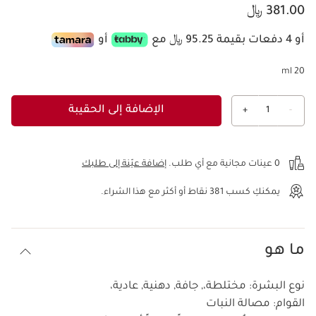
السعر الحالي هو 381.00 ﷼
381.00 ﷼
أو 4 دفعات بقيمة 95.25 ﷼ مع
أو
20 ml
الإضافة إلى الحقيبة
+
1
-
عرض الحقيبة
0 عينات مجانية مع أي طلب.
إضافة عيّنة إلى طلبك
يمكنكِ كسب
381
نقاط أو أكثر مع هذا الشراء.
ما هو
نوع البشرة:
مختلطة،, جافة, دهنية, عادية،
القوام:
مصالة النبات