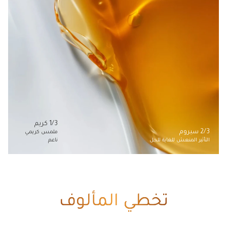
1/3 كريم
2/3 سيروم
ملمس كريمي
التأثير المنعش للغاية للجل
ناعم
تخطي المألوف