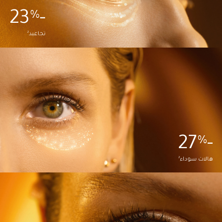
-23
%
2
تجاعيد
-27
%
2
هالات سوداء