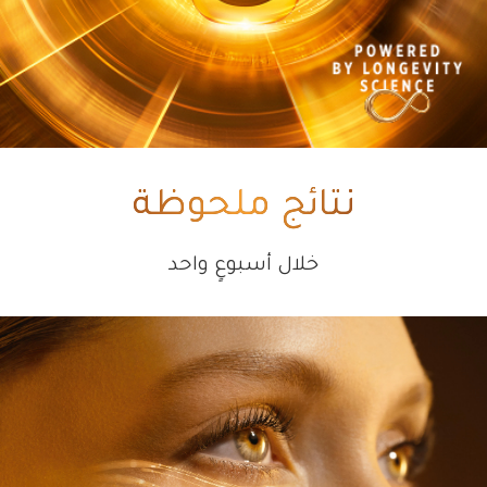
كلارنس بلس
تركيبته الثنائية المبتكرة تجمع بين ما كان يُعتقد أنه لا يمكن
الجمع بينه: مكونات فعّالة قوية (مستخلص البردقوش
والنياسيناميد) لم يكن من الممكن دمجها سابقاً في منتج
واحد، ضمن قوام فريد ومميز.
نتائج ملحوظة
خلال أسبوعٍ واحد