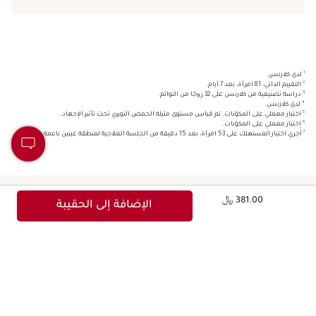
1
لدى كلارنس
2
التقييم الذاتي، 81 امرأة، بعد 7 أيام.
3
دراسة تصنيفية من كلارنس على 32 زوجًا من التوائم.
4
لدى كلارنس.
5
اختبار معملي على المكوّنات. تم قياس مستوى مثيلة الحمض النووي تحت تأثير الإجهاد.
6
اختبار معملي على المكوّنات.
7
أُجري اختبار المستهلك على 53 امرأة، بعد 15 دقيقة من الجلسة العلاجية لمنطقة عينين ناعمة ومشرقة
السعر الحالي هو 381.00 ﷼
381.00 ﷼
الإضافة إلى الحقيبة
طريقة طرق الاستخدام
الحصرية
نظام الجرعات الجديد مزوّد بقرص للتحكم بالكمية، وهو مصمّم لتعديل
الجرعة حسب احتياجات البشرة.امزجي المرحلتين بأطراف أصابعك.طبّقيه
على كامل منطقة العين بحركات ضغط خفيفة من الصدغ إلى الصدغ.سرّ