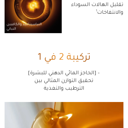
تقليل الهالات السوداء
1
والانتفاخات
النياسيناميد والكافيين
النباتي
تركيبة 2 في 1
[الحاجز المائي الدهني للبشرة] –
تحقيق التوازن المثالي بين
الترطيب والتغذية