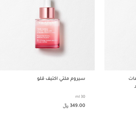
مات
سيروم ملتي اكتيف قلو
30 ml
السعر الحالي هو 349.00 ﷼
349.00 ﷼
عرض سريع