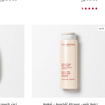
عرض سريع
جديد
رينيو بلس سيروم للجسم – تنعيم
زيت وسير