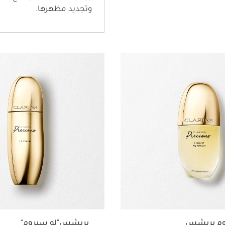
وتجديد مظهرها.
عرض سريع
وم بريشس
بريشس"لو سيروم"