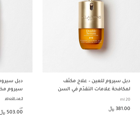
دبل سيروم للعين – علاج مكثّف
دبل سيروم 
لمكافحة علامات التقدّم في السن
سيروم مضا
لمنطقة العين
السن
3 من الأحجام
20 ml
السعر الحالي هو 381.00 ﷼
381.00 ﷼
من
السعر الحالي هو 503.00 ﷼
503.00 ﷼
عرض سريع