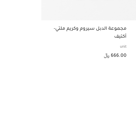
مجموعة الدبل سيروم وكريم ملتي-
أكتيف
unit
السعر الحالي هو 666.00 ﷼
666.00 ﷼
عرض سريع