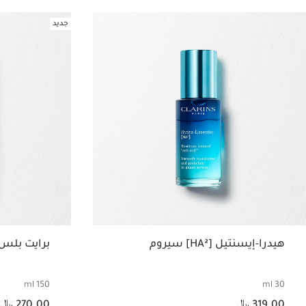
جديد
هيدرا-إيسنتيل [HA²] سيروم
برايت بلس
150 ml
30 ml
السعر الحالي هو 319.00 ﷼
السعر الحالي هو 270.00 ﷼
319.00 ﷼
270.00 ﷼