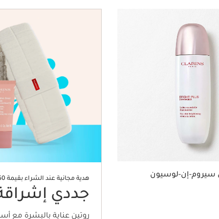
 سيروم-إن-لوسيون
هدية مجانية عند الشراء بقيمة 450 ريال
جددي إشراقة
روتين عناية بالبشرة مع أ