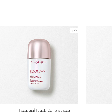
جديد
سيروم برايت بلس [أدفانسد]