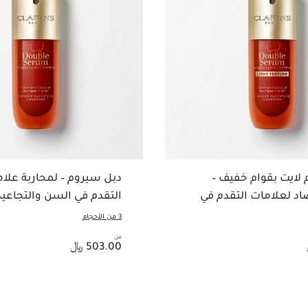
لايت بقوام خفيف –
دبل سيروم – لمحاربة علا
د لعلامات التقدم في
التقدم في السن والتجاعيد
3 من الأحجام
من
السعر الحالي هو 503.00 ﷼
503.00 ﷼
عرض سريع
عرض سريع