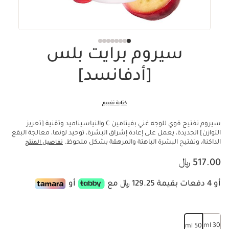
سيروم برايت بلس
[أدفانسد]
كتابة تقييم
سيروم تفتيح قوي للوجه غني بفيتامين C والنياسيناميد وتقنية [تعزيز
التوازن] الجديدة، يعمل على إعادة إشراق البشرة، توحيد لونها، معالجة البقع
الداكنة، وتفتيح البشرة الباهتة والمرهقة بشكل ملحوظ.
تفاصيل المنتج
السعر الحالي هو 517.00 ﷼
517.00 ﷼
أو 4 دفعات بقيمة 129.25 ﷼ مع
أو
30 ml
50 ml