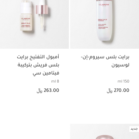
برايت بلس سيروم-إن-
أمبول التفتيح برايت
لوسيون
بلس فريش بتركيبة
فيتامين سي
8 ml
150 ml
السعر الحالي هو 270.00 ﷼
السعر الحالي هو 263.00 ﷼
270.00 ﷼
263.00 ﷼
جديد