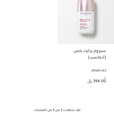
سيروم برايت بلس
[أدفانسد]
2 من الأحجام
من
السعر الحالي هو 394.00 ﷼
394.00 ﷼
لقد شاهدت 3 من 3 من المنتجات