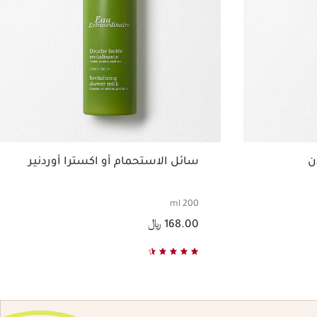
ن
سائل الاستحمام أو اكسترا أوردنير
200 ml
السعر الحالي هو 168.00 ﷼
168.00 ﷼
عرض سريع