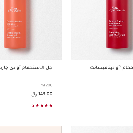
مام "أو ديناميسانت
جل الاستحمام أو دى جارد
200 ml
السعر الحالي هو 143.00 ﷼
143.00 ﷼
عرض سريع
عرض سريع