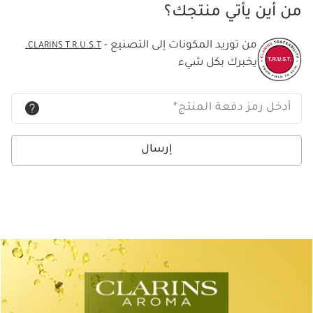
من أين يأتي منتجك؟
من توريد المكونات إلى التصنيع -
CLARINS T.R.U.S.T.
يخبرك بكل شيء
أدخل رمز دفعة المنتج
*
إرسال