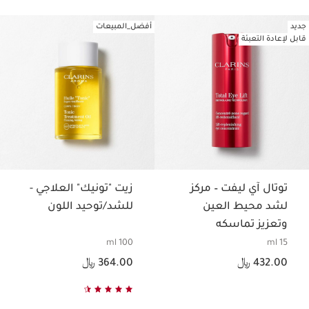
جديد
أفضل_المبيعات
تخط إلى المحتوى
قابل لإعادة التعبئة
توتال آي ليفت – مركز
زيت "تونيك" العلاجي -
لشد محيط العين
للشد/توحيد اللون
وتعزيز تماسكه
100 ml
15 ml
السعر الحالي هو 432.00 ﷼
السعر الحالي هو 364.00 ﷼
432.00 ﷼
364.00 ﷼
نتائج واضحة، معتمد من النساء،