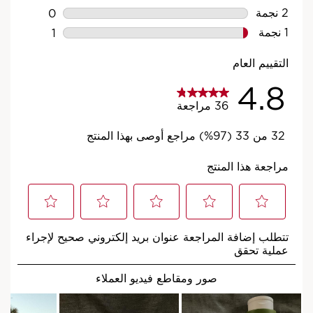
منتج من مجموعة أروما لكل حالة
مزاجية
مهما كان الشعور المنشود، فهناك منتج مناسب
لكِ من مجموعة أروما.
اكتشفي المجموعة
*اختبار المستهلك- 92 امرأة