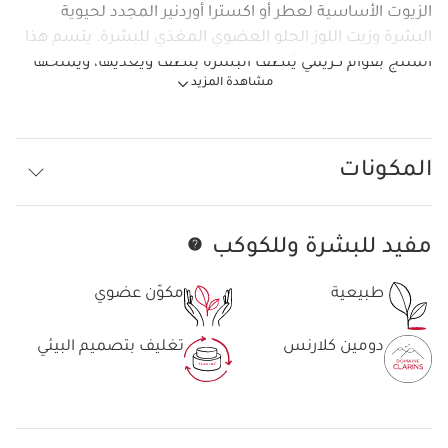
الزيوت الأساسية لعطر أو اكسترا أوردنير المجدد لحيوية
البشرة وزيت اللوز الحلو العضوي المغذي للبشرة. يتسم هذا
المنتج بقوام كريمي يُنظف البشرة بلطف ويغذيها، ويمنحها
مشاهدة المزيد
رائحة عطرية رقيقة. مصنوع من مكونات طبيعية بنسبة 92%.
المكونات
مفيد للبشرة وللكوكب
تخط إلى المحتوى
طبيعية
مكوّن عضوي
دومين كلارنس
تغليف بتصميم البيئي