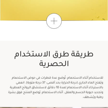
اكتشِفي
اعثري على روتينك الخاص
1
3
2
طريقة طرق الاستخدام
متى تحبين أن تمنحي نفسكِ وقتًا؟
الحصرية
للاستخدام أثناء الاستحمام: تُوضع عدة قطرات في حوض الاستحمام
ويُفتح الماء الجاري (درجة الحرارة بحد أقصى: 37 درجة مئوية). انعمي
بالاسترخاء أثناء الاستحمام لمدة 10 دقائق لاستنشاق الروائح العطرية
وتجديد حيوية الجسم والعقل. أثناء الاستحمام: يُوضع المنتج فوق بشرة
في الصباح الباكر
رطبة ويُشطف.