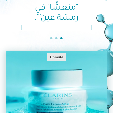
"منعشًا" في
***
رمشة عين
.