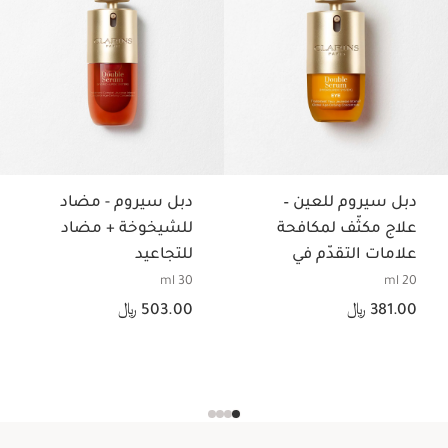
دبل سيروم للعين –
دبل سيروم - مضاد
علاج مكثّف لمكافحة
للشيخوخة + مضاد
علامات التقدّم في
للتجاعيد
السن لمنطقة العين
30 ml
20 ml
السعر الحالي هو 381.00 ﷼
السعر الحالي هو 503.00 ﷼
381.00 ﷼
503.00 ﷼