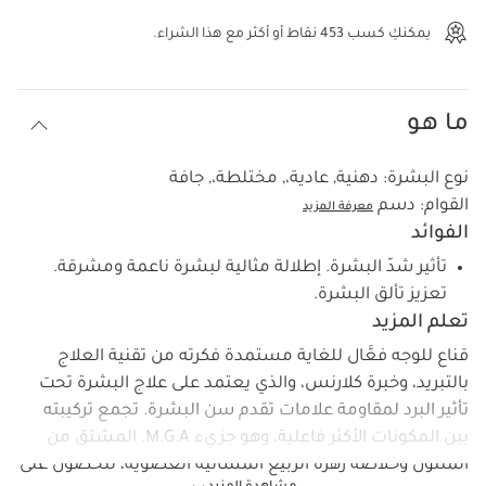
عرض الحقيبة
يمكنكِ كسب
453
نقاط أو أكثر مع هذا الشراء.
ما هو
نوع البشرة:
دهنية, عادية،, مختلطة،, جافة
القوام:
دسم
معرفة المزيد
الفوائد
تأثير شدّ البشرة. إطلالة مثالية لبشرة ناعمة ومشرقة.
تعزيز تألق البشرة.
تعلم المزيد
قناع للوجه فعَّال للغاية مستمدة فكرته من تقنية العلاج
بالتبريد، وخبرة كلارنس، والذي يعتمد على علاج البشرة تحت
تأثير البرد لمقاومة علامات تقدم سن البشرة. تجمع تركيبته
بين المكونات الأكثر فاعلية، وهو جزيء M.G.A. المشتق من
المنثول وخلاصة زهرة الربيع المسائية العضوية، للحصول على