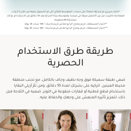
*اختبار سريري تم إجراؤه اعتمادًا على حساب المتوسط للنتائج التي تم الحصول عليها من خلال 3 أدوات
للمعالجة بالتبريد، من بين الأفضل مبيعًا في فرنسا، ومتوسط درجة الحرارة بعد 10 دقائق من الاستخدام، وذلك
بمشاركة 60 متطوعة
**اختبار المستهلك، كريم وقناع "كرايو-فلاش كريم ماسك"، 109 نساء، 28 يومًا.
***اختبار المستهلك، كريم وقناع "كرايو-فلاش كريم ماسك"، 109 نساء، 28 يومًا.
طريقة طرق الاستخدام
الحصرية
ضعي طبقة سميكة فوق وجه نظيف وجاف بالكامل، مع تجنب منطقة
محيط العينين. اتركيه على بشرتكِ لمدة 10 دقائق، ومن ثمَّ أزيلي البقايا
باستخدام قطع قطنية أو قفازات منقوعة في التونر. ضعيه في الثلاجة قبل
ذلك، لتعزيز تأثيره المنعش على وجهكِ والحفاظ عليه.