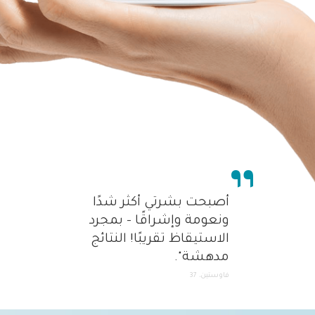
أصبحت بشرتي أكثر شدًا
ونعومة وإشراقًا - بمجرد
الاستيقاظ تقريبًا! النتائج
مدهشة".
فاوستين، 37