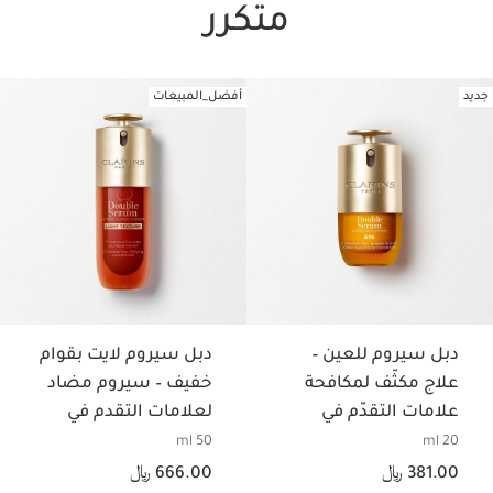
متكرر
جديد
أفضل_المبيعات
تخط إلى المحتوى
دبل سيروم للعين –
دبل سيروم لايت بقوام
علاج مكثّف لمكافحة
خفيف – سيروم مضاد
علامات التقدّم في
لعلامات التقدم في
السن لمنطقة العين
السن
50 ml
20 ml
السعر الحالي هو 381.00 ﷼
السعر الحالي هو 666.00 ﷼
381.00 ﷼
666.00 ﷼