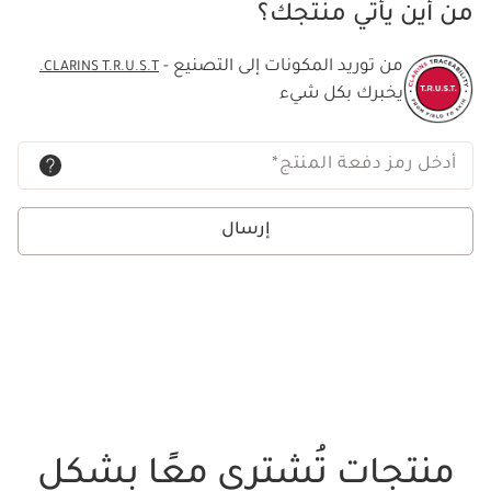
من أين يأتي منتجك؟
من توريد المكونات إلى التصنيع -
CLARINS T.R.U.S.T.
يخبرك بكل شيء
أدخل رمز دفعة المنتج
*
إرسال
منتجات تُشترى معًا بشكل