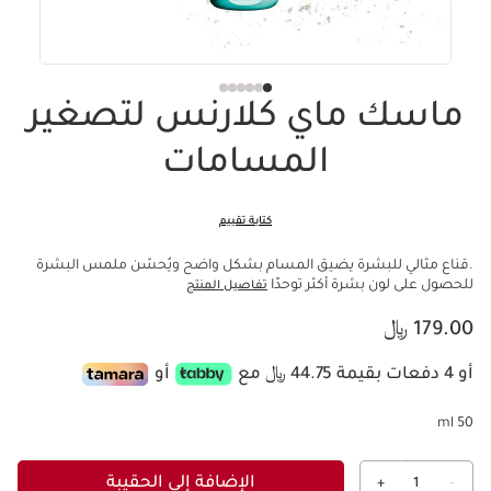
ماسك ماي كلارنس لتصغير
المسامات
كتابة تقييم
.قناع مثالي للبشرة يضيق المسام بشكل واضح ويُحسّن ملمس البشرة
للحصول على لون بشرة أكثر توحدًا
تفاصيل المنتج
السعر الحالي هو 179.00 ﷼
179.00 ﷼
أو 4 دفعات بقيمة 44.75 ﷼ مع
أو
50 ml
الإضافة إلى الحقيبة
+
1
-