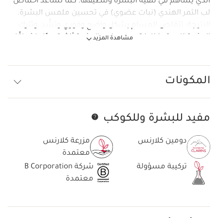
الذي يساهم في تنقية البشرة وتنظيفها. كما تساعد أحماض
لب التمر الهندي (نبات عضوي) في تحسين ملمس البشرة.
النتيجة: تتقلص المسام بشكل واضح وفوري وتشُد، وتترك
البشرة ناعمة ونظيفة. يصبح لون البشرة أكثر توحدًا وإشراقًا
مشاهدة المزيد
بشكل ملحوظ. قوام القناع الكريمي الناعم ينتشر بسهولة
على البشرة. يكشف اللون الرمادي للقناع عن لمسات زرقاء
عند وضعه منتج نباتي. 97% من المكونات ذات أصل طبيعي.
المكونات
مفيد للبشرة وللكوكب
تخط إلى المحتوى
دومين كلارنس
مزرعة كلارنس
معتمدة
تركيبة مسؤولة
شركة B Corporation
معتمدة