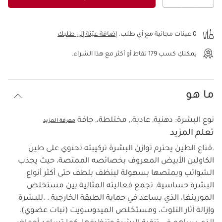
عرض الحقيبة
0 عينات مجانية مع أي طلب.
إضافة عيّنة إلى طلبك
يمكنكِ كسب
179
نقاط أو أكثر مع هذا الشراء.
ما هو
نوع البشرة:
دهنية, عادية،, مختلطة،, جافة
معرفة المزيد
تعلم المزيد
.قناع الطين يحترم توازن البشرة تركيبته تحتوي على طين
الكاولين الأبيض المعروف بخصائصه الممتصة، حيث يجذب
الشوائب ويمتصها بسهولة لينظف بلطف حتى أكثر أنواع
البشرة حساسية. تجمع فعاليته المثالية بين مستخلص
المورينغا، الذي يساعد في حماية الطبقة الخارجية . .للبشرة
وإزالة آثار التلوث، ومستخلص الميدوسويت (نبات عضوي)،