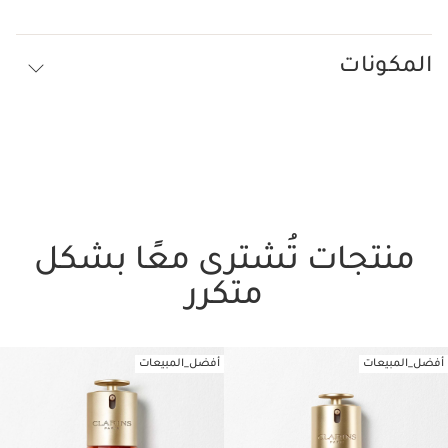
المكونات
منتجات تُشترى معًا بشكل
متكرر
أفضل_المبيعات
أفضل_المبيعات
تخط إلى المحتوى