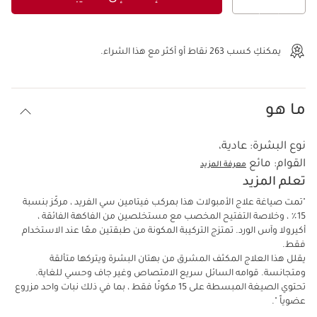
عرض الحقيبة
يمكنكِ كسب
263
نقاط أو أكثر مع هذا الشراء.
ما هو
نوع البشرة:
عادية،
القوام:
مائع
معرفة المزيد
تعلم المزيد
"تمت صياغة علاج الأمبولات هذا بمركب فيتامين سي الفريد ، مركّز بنسبة
15٪ ، وخلاصة التفتيح المخصب مع مستخلصين من الفاكهة الفائقة ،
أكيرولا وآس الورد. تمتزج التركيبة المكونة من طبقتين معًا عند الاستخدام
فقط.
يقلل هذا العلاج المكثف المشرق من بهتان البشرة ويتركها متألقة
ومتجانسة. قوامه السائل سريع الامتصاص وغير جاف وحسي للغاية.
تحتوي الصيغة المبسطة على 15 مكونًا فقط ، بما في ذلك نبات واحد مزروع
عضوياً ".