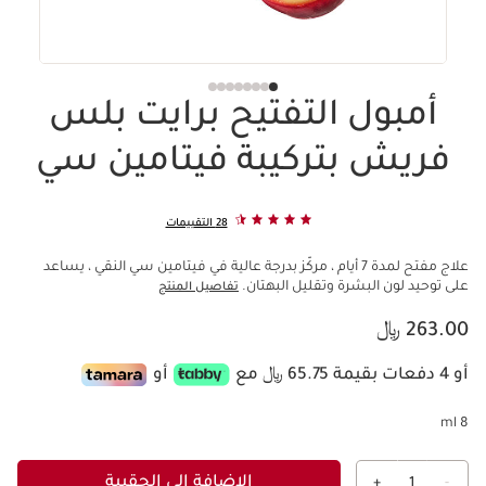
أمبول التفتيح برايت بلس
فريش بتركيبة فيتامين سي
28 التقييمات
علاج مفتح لمدة 7 أيام ، مركّز بدرجة عالية في فيتامين سي النقي ، يساعد
على توحيد لون البشرة وتقليل البهتان.
تفاصيل المنتج
السعر الحالي هو 263.00 ﷼
263.00 ﷼
أو 4 دفعات بقيمة 65.75 ﷼ مع
أو
8 ml
الإضافة إلى الحقيبة
+
1
-