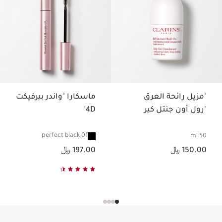
"مزيل رائحة العرق
ماسكارا "واندر بيرفيكت
"رول أون جنتل كير
4D"
01 perfect black
50 ml
السعر الحالي هو 150.00 ﷼
السعر الحالي هو 197.00 ﷼
150.00 ﷼
197.00 ﷼