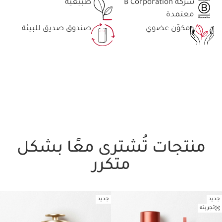
شركة B Corporation
طبيعية
معتمدة
مكوّن عضوي
صندوق صديق للبيئة
منتجات تُشترى معًا بشكل
متكرر
جديد
جديد
تخط إلى المحتوى
تجربته