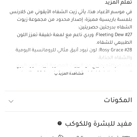
تعلم المزيد
في موسم الأعياد هذا، يأتي زيت الشفاه الأيقوني من كلارنس
بلمسة باريسية مميزة: إصدار محدود من مجموعة زيوت
الشفاه بدرجتين حصريتين:
#27 Fleeting Dew: وردي ناعم مع لمعة خفيفة تعزز اللون
الطبيعي للشفاه.
#28 Rosy Grace: لون نيود أنيق مثالي للرومانسية اليومية
والشفاه الجذابة.
تمت صياغته بمزيج من الزيوت العضوية (زيت الورد البري،
الجوجوبا، والبندق). تركيبته الطبيعية بنسبة 98% تنساب
مشاهدة المزيد
بسلاسة على الشفاه لتمنحك لمسة فائقة الخفة، غير لزجة،
مع ترطيب وراحة فاخرة.
هذا الزيت المجرب والمحبوب يغذي ويرطب الشفاه ليمنحها
المكونات
مظهرًا ممتلئًا وجميلاً حتى بدون مكياج. كما أن العبوة
مصنوعة في فرنسا بنسبة 40% من البلاستيك المعاد تدويره
لدعم الجمال المستدام.
مفيد للبشرة وللكوكب
تخط إلى المحتوى