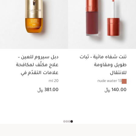
تنت شفاه مائية – ثبات
دبل سيروم للعين –
طويل ومقاومة
علاج مكثّف لمكافحة
للانتقال
علامات التقدّم في
السن لمنطقة العين
13 nude water
20 ml
السعر الحالي هو 140.00 ﷼
السعر الحالي هو 381.00 ﷼
140.00 ﷼
381.00 ﷼