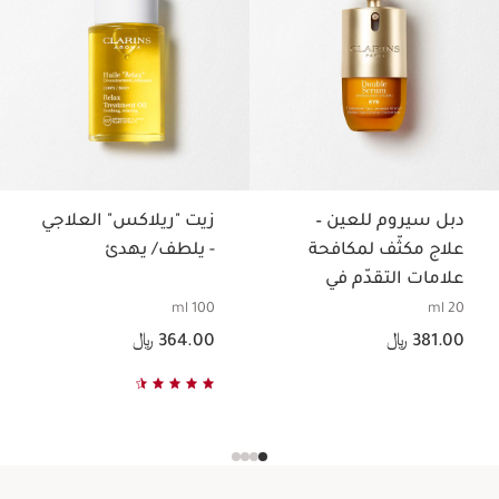
دبل سيروم للعين –
زيت "ريلاكس" العلاجي
علاج مكثّف لمكافحة
- يلطف/ يهدئ
علامات التقدّم في
السن لمنطقة العين
100 ml
20 ml
السعر الحالي هو 381.00 ﷼
السعر الحالي هو 364.00 ﷼
381.00 ﷼
364.00 ﷼