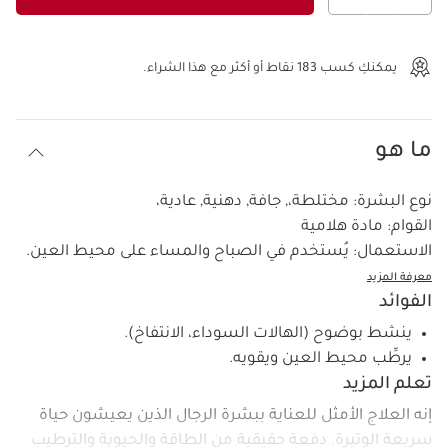
عرض الحقيبة
يمكنكِ كسب
183
نقاط أو أكثر مع هذا الشراء.
ما هو
نوع البشرة:
مختلطة،, جافة, دهنية, عادية،
القوام:
مادة هلامية
الاستعمال:
يُستخدم في الصباح والمساء على محيط العين.
معرفة المزيد
الفوائد
ينشط بوضوح (الهالات السوداء، الانتفاخ).
يرطِّب محيط العين ويقويه.
تعلم المزيد
إنه العلاج الأمثل للعناية ببشرة الرجال الذين يعيشون حياة
سريعة الوتيرة. دفعة حقيقية من الطاقة والحيوية والترطيب