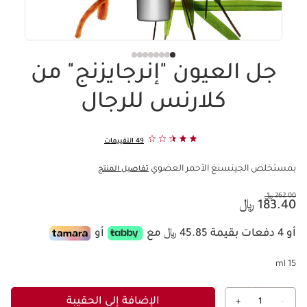
جل العيون "إنرجايزنج" من
كلارنس للرجال
49 التقييمات
بمستخلص الجينسنغ الأحمر العضوي
تفاصيل المنتج
السعر السابق هو 262.00 ﷼
262.00 ﷼
السعر الحالي هو 183.40 ﷼
183.40 ﷼
أو 4 دفعات بقيمة 45.85 ﷼ مع
أو
15 ml
الإضافة إلى الحقيبة
+
1
-