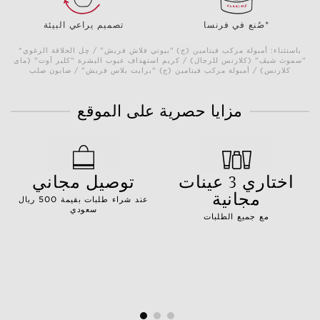
صُنع في فرنسا*
تصميم يراعي البيئة
*باستثناء: أمبولة مركب فيتامين (ج) "بيوتي فلاش فريش" / چل الحلاقة الرغوي
"سموث شيڤ" (كلارنس للرجال) / كريم استهداف عيوب البشرة "كلير آوت" (ماي
كلارنس) / أمبولة مركب فيتامين (ج) "برايت بلاس فريش" / صابون صلب
مزايا حصرية على الموقع
اختاري 3 عينات
توصيل مجاني
مجانية
عند شراء طلبات بقيمة 500 ريال
سعودي
مع جميع الطلبات