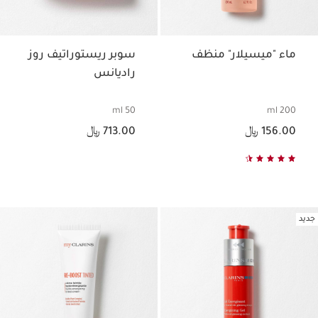
ماء "ميسيلار" منظف
سوبر ريستوراتيف روز
راديانس
50 ml
200 ml
السعر الحالي هو 156.00 ﷼
السعر الحالي هو 713.00 ﷼
156.00 ﷼
713.00 ﷼
جديد