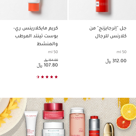
جل "إنرجايزنج" من
كريم مايكلارينس ري-
كلارنس للرجال
بوست تينتد المرطب
والمنشط
50 ml
50 ml
السعر الحالي هو 312.00 ﷼
السعر السابق هو 154.00 ﷼
312.00 ﷼
154.00 ﷼
السعر الحالي هو 107.80 ﷼
107.80 ﷼