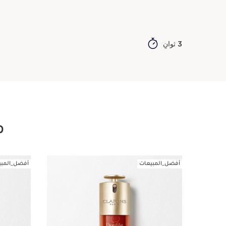
3 ثوانٍ
م
أفضل_المبيعات
أفضل_المبي