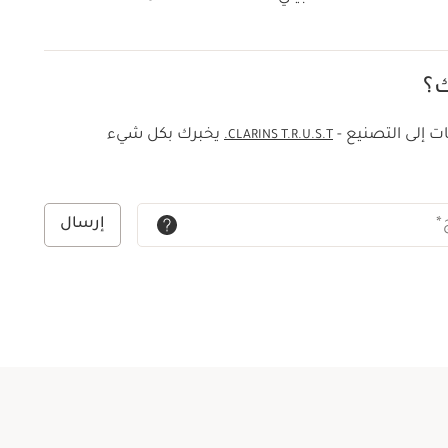
ت أبحاث كلارنس 8 علامات ظاهرة للتقدّم في السن على البشرة، تتفاقم بفعل
ثّف والضغوط اليومية.ونُطلق على هذه الظاهرة اسم
تر: وهي تسارع شيخوخة البشرة المرتبط بالتوتر الناتج عن
ك؟
وعة ملتي آكتيف مظهرًا أكثر شبابًا وتساعد على تعزيز
ت إلى التصنيع -
يخبرك بكل شيء
CLARINS T.R.U.S.T.
*
إرسال