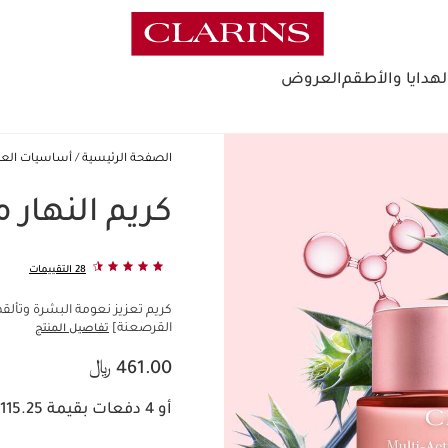
لهدايا والأطقم
العروض
الصفحة الرئيسية
أساسيات العي
كريم النهار 
28 التقييمات
كريم تعزيز نعومة البشرة وتألق
القرصعنة]
تفاصيل المنتج
السعر الحالي هو 461.00 ﷼
461.00 ﷼
أو 4 دفعات بقيمة 115.25 ﷼ مع