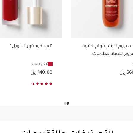
سيروم لايت بقوام خفيف
"ليب كومفورت أويل"
روم مضاد لعلامات
دم في السن
03 cherry
السعر الحالي هو 140.00 ﷼
6 ﷼
140.00 ﷼
عرض سريع
عرض سريع