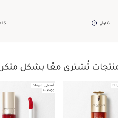
8 ثوانٍ
15 ثانية
نتجات تُشترى معًا بشكل متكرر
عات
أفضل_المبيعات
تجربته