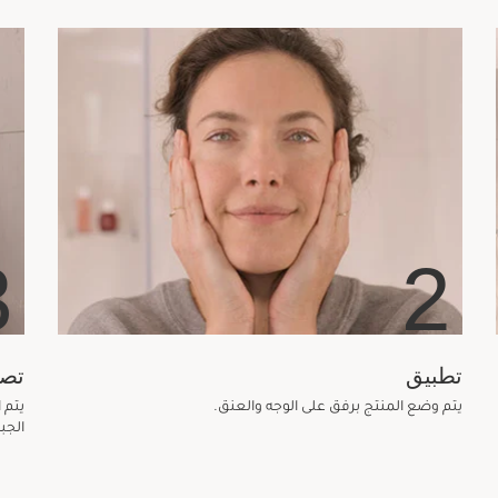
3
2
تطبيق
تص
يتم وضع المنتج برفق على الوجه والعنق.
الجبهة، و3 مرات على 