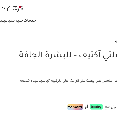
الل
AR
تخط إلى المحتوى
انتقل إلى أسفل الصفحة
خدمات
خبير سبا
قيمن
د
ملتي آكتيف - للبشرة الجافة
ها. ملمس غني يبعث على الراحة. غني بـتركيبة [نياسيناميد + خلاصة
أو