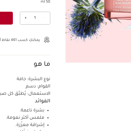
50 ml
+
1
-
عرض الحقيبة
يمكنكِ كسب
461
نقاط أو
ما هو
نوع البشرة:
جافة
القوام:
دسم
الاستعمال:
يُطبَّق كل صب
الفوائد
بشرة ناعمة.
ملمس أكثر نعومة.
إشراقة معزّزة.