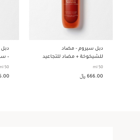
دبل سيروم - مضاد
دبل 
للشيخوخة + مضاد للتجاعيد
– سي
التق
50 ml
50 ml
السعر الحالي هو 666.00 ﷼
السعر الحالي هو 666.00 ﷼
666.00 ﷼
66.00
عرض سريع