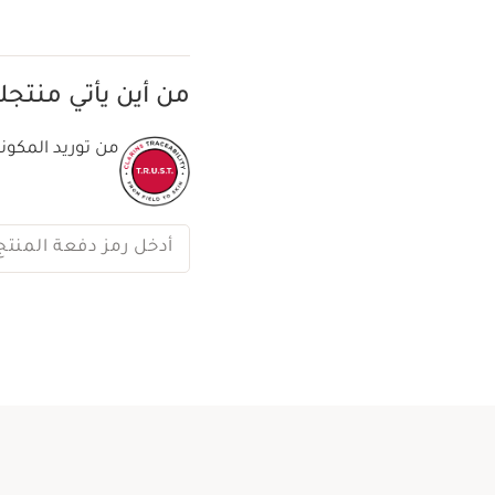
حدّد
نمط الحياة السريع والمك
الشيخوخة الناتجة عن التو
من أين يأتي منتج
وتيرة الحياة. تستهدف مجم
مقاومته.
من توريد المكونا
أدخل رمز دفعة المنتج