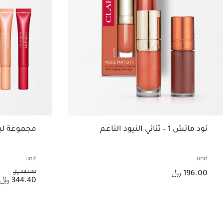
نود ماتش 1 – ثنائي النيود الناعم
مجموعة ليب
unit
unit
السعر الحالي هو 196.00 ﷼
السعر السابق هو 492.00 ﷼
196.00 ﷼
492.00 ﷼
السعر الحالي هو 344.40 ﷼
344.40 ﷼
عرض سريع