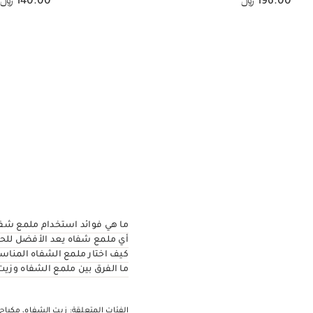
196.00 ﷼
140.00 ﷼
عرض سريع
ما هي فوائد استخدام ملمع شف
أي ملمع شفاه يعد الأفضل للح
كيف اختار ملمع الشفاه المناس
ما الفرق بين ملمع الشفاه وزيت
الفئات المتعلقة:
زيت الشفاه
،
مكياج