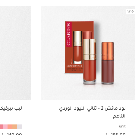
جديد
نود ماتش 2 – ثنائي النيود الوردي
ليب بيرفيكت
الناعم
unit
السعر الحالي هو 196.00 ﷼
السعر الحالي هو 140.00 ﷼