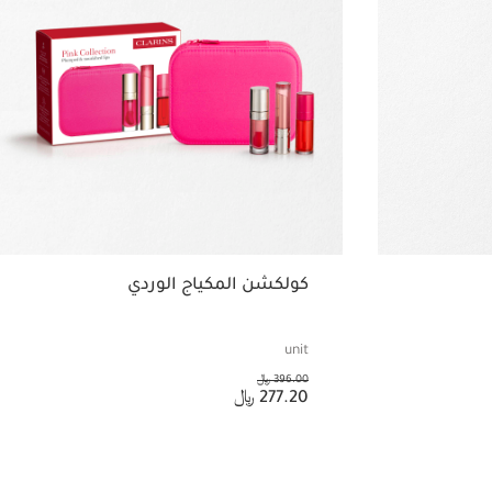
كولكشن المكياج الوردي
unit
السعر السابق هو 396.00 ﷼
396.00 ﷼
السعر الحالي هو 277.20 ﷼
277.20 ﷼
عرض سريع