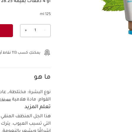
أو 4 دفعات بقيمة 28.25 ﷼ مع
125 ml
+
1
-
عرض الحقيبة
يمكنكِ كسب
113
نقاط أو 
ما هو
نوع البشرة:
مختلطة،, عادي
القوام:
مادة هلامية
معرفة ا
تعلم المزيد
هذا الجل المنظف المنقي 
التي تسبب العيوب. يترك ال
إشراقًا ويشعر بالنعومة