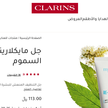
لهدايا والأطقم
العروض
الصفحة الرئيسية
منتجات للعناي
جل مايكلاري
السموم
36 التقييمات
جل التنظيف المنعش للبشرة ال
تفاصيل المنتج
السعر الحالي هو 113.00 ﷼
113.00 ﷼