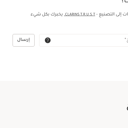
ك؟
ت إلى التصنيع -
يخبرك بكل شيء
CLARINS T.R.U.S.T.
*
إرسال