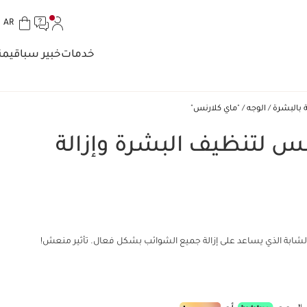
الل
AR
تخط إلى المحتوى
انتقل إلى أسفل الصفحة
خدمات
خبير سبا
قيمن
ة بالبشرة
الوجه
"ماي كلارنس"
نس لتنظيف البشرة وإزالة
شابة الذي يساعد على إزالة جميع الشوائب بشكل فعال. تأثير منعش!