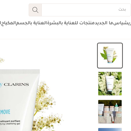
ريشياس
ما الجديد
منتجات للعناية بالبشرة
العناية بالجسم
المكياج
ا