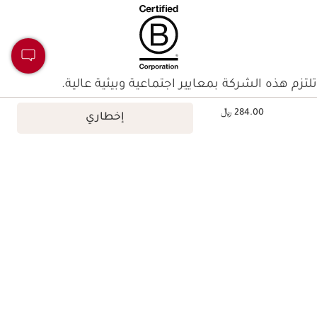
تلتزم هذه الشركة بمعايير اجتماعية وبيئية عالية.
السعر الحالي هو 284.00 ﷼
معرفة المزيد
284.00 ﷼
إخطاري
شحن مجاني للطلبات التي تتجاوز 500 ريال سعودي
اكسبِي نقطة 1 مقابل كل 1 ريال سعودي، واستبدلي نقاطكِ بمكافآت
اختر 3 عينات مجانية مع أي طلب
استمتع بعروض وهدايا حصرية
اشترك في النشرة الإخبارية