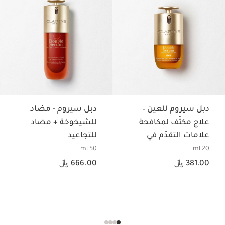
حقيبة فارغه
1 عنصر
الفوائد
• تهدئة البشرة • تنظيف مثالي للبشرة
دبل سيروم للعين –
دبل سيروم - مضاد
علاج مكثّف لمكافحة
للشيخوخة + مضاد
علامات التقدّم في
للتجاعيد
السن لمنطقة العين
50 ml
20 ml
السعر الحالي هو 381.00 ﷼
السعر الحالي هو 666.00 ﷼
381.00 ﷼
666.00 ﷼