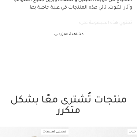
المكياج من الوجه، العينين والشفاه، ويزيل جميع الشوائب
وآثار التلوث. تأتي هذه المنتجات في علبة خاصة بها.
تحتوي هذه المجموعة على:
مشاهدة المزيد
منظف ​​رغوي لطيف ومهدئ للبشرة
غسول رغوي ينظف البشرة الجافة ويهدئها ويرطبها مع
المساعدة في الحفاظ على توازنها.
125 ml
مستحضر تونر مهدئ
مستحضر تونر يهدئ ويساعد على المحافظة على توازن
البشرة الجافة جدًا أو الحساسة.
200 ml
منتجات تُشترى معًا بشكل
متكرر
"حليب التنظيف "فلفت 50 مل
الحليب الحريري الذي يزيل المكياج، ويمنح البشرة الراحة،
ويساعد في الحفاظ على توازنها.
1 عنصر
جديد
أفضل_المبيعات
تخط إلى المحتوى