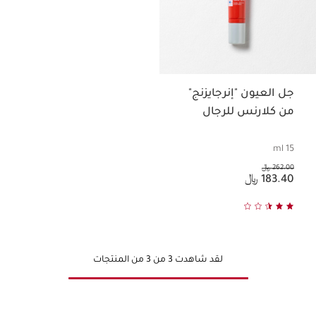
جل العيون "إنرجايزنج"
من كلارنس للرجال
15 ml
السعر السابق هو 262.00 ﷼
262.00 ﷼
السعر الحالي هو 183.40 ﷼
183.40 ﷼
لقد شاهدت 3 من 3 من المنتجات