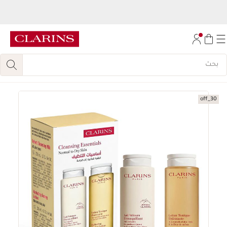
اكتشفي
مجموعة روتين تجديد الإشراقة المكونة من 6 قطع، مجانا
عند الشراء بقيمة
450
ريال.
تخط إلى المحتوى
احصل على
مجموعة بيوتي فلاش بالم مجانًا
عند الشراء بقيمة
300 ريال
.
انتقل إلى أسفل الصفحة
30_off