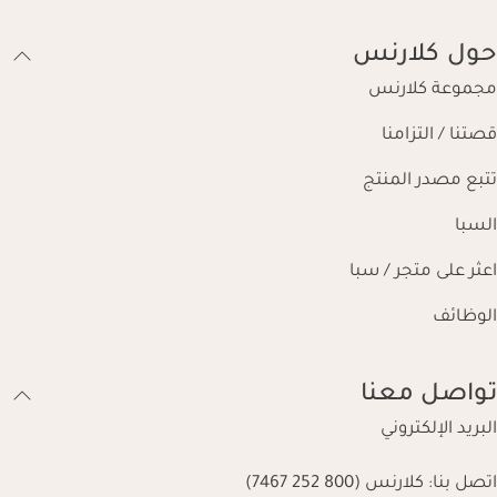
حول كلارنس
مجموعة كلارنس
قصتنا / التزامنا
تتبع مصدر المنتج
السبا
اعثر على متجر / سبا
الوظائف
تواصل معنا
البريد الإلكتروني
اتصل بنا:
كلارنس (800 252 7467)