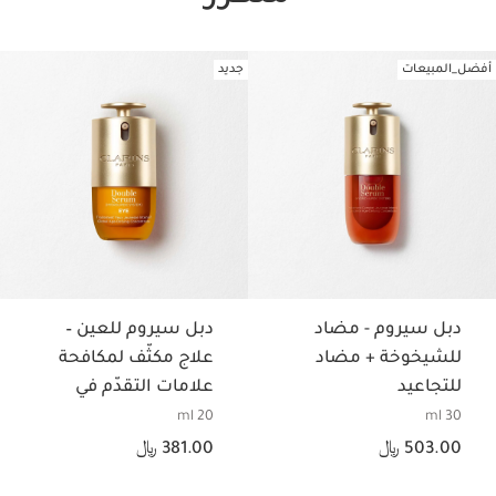
أفضل_المبيعات
جديد
تخط إلى المحتوى
دبل سيروم - مضاد
دبل سيروم للعين –
للشيخوخة + مضاد
علاج مكثّف لمكافحة
للتجاعيد
علامات التقدّم في
السن لمنطقة العين
20 ml
30 ml
السعر الحالي هو 503.00 ﷼
السعر الحالي هو 381.00 ﷼
503.00 ﷼
381.00 ﷼