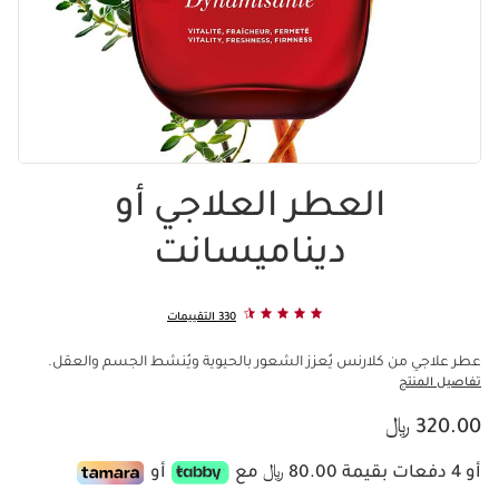
العطر العلاجي أو
ديناميسانت
330 التقييمات
عطر علاجي من كلارنس يُعزز الشعور بالحيوية ويُنشط الجسم والعقل.
تفاصيل المنتج
السعر الحالي هو 320.00 ﷼
320.00 ﷼
أو 4 دفعات بقيمة 80.00 ﷼ مع
أو