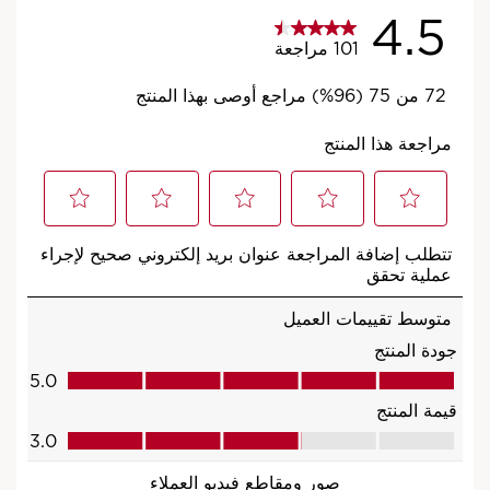
منتج من مجموعة أروما لكل حالة
مزاجية
مهما كان الشعور المنشود، فهناك منتج مناسب
لكِ من مجموعة أروما.
اكتشفي المجموعة
*اختبار المستهلك- 92 امرأة