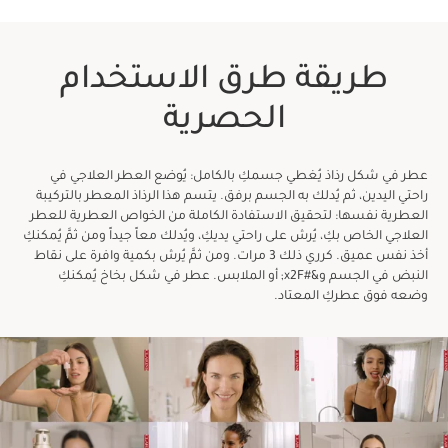
1
3
2
طريقة طرق الاستخدام
متى تحبين أن تمنحي نفسكِ وقتًا؟
الحصرية
عطر في شكل رذاذ يُغطي جسمكِ بالكامل: يُوضع العطر العلاجي في
راحتي اليدين، ثم يُدلك به الجسم برفق. يتسم هذا الرذاذ المعطر بالتركيبة
العطرية نفسها: لتحقيق الاستفادة الكاملة من الخواص العطرية للعطر
العلاجي الخاص بكِ، يُرش على راحتي يديكِ، ويُدلك معاً جيداً ومن ثمَّ يُمكنكِ
في الصباح الباكر
أخذ نفس عميق. كرري ذلك 3 مرات. ومن ثمَّ يُرش بكمية وافرة على نقاط
النبض في الجسم و&#x2F; أو الملابس. عطر في شكل بخاخ يُمكنكِ
وضعه فوق عطركِ المعتاد.
في المساء