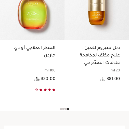
دبل سيروم للعين –
العطر العلاجي أو دي
علاج مكثّف لمكافحة
جاردن
علامات التقدّم في
السن لمنطقة العين
100 ml
20 ml
السعر الحالي هو 381.00 ﷼
السعر الحالي هو 320.00 ﷼
381.00 ﷼
320.00 ﷼
نتائج واضحة، معتمد من النساء،
100%* منهن أكّدن أنّه :
يمنح البشرة راحة واسترخاءً.
يغدو الوجه أقل تعبًا.
علاج أروما الفائق للعناية بالوجه 60 دقيقة