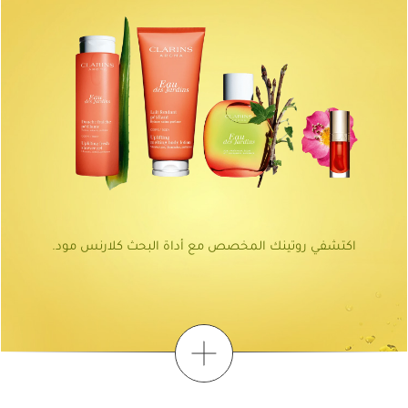
اكتشفي روتينك المخصص مع أداة البحث كلارنس مود.
اكتشِفي
اعثري على روتينك الخاص