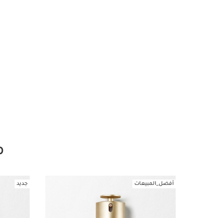
م
أفضل_المبيعات
جديد