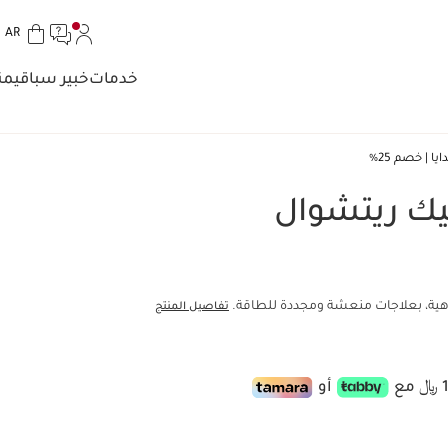
الل
AR
تخط إلى المحتوى
انتقل إلى أسفل الصفحة
خدمات
خبير سبا
قيمن
ا | خصم 25%
يك ريتشوال
رفاهية، بعلاجات منعشة ومجددة للطاقة.
تفاصيل المنتج
أو