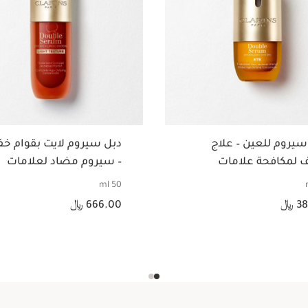
ليب كومفورت أويل 
زيت مُغذٍّ لشف
1 عنصر
حقيبة كبيرة 
oliday Edition
1 عنصر
سيروم للعين – علاج
دبل سيروم لايت بقوام خ
ف لمكافحة علامات
– سيروم مضاد لعلامات
دّم في السن لمنطقة
التقدم في السن
50 ml
ن
السعر الحالي هو 666.00 ﷼
 ﷼
666.00 ﷼
عرض سريع
عرض سريع