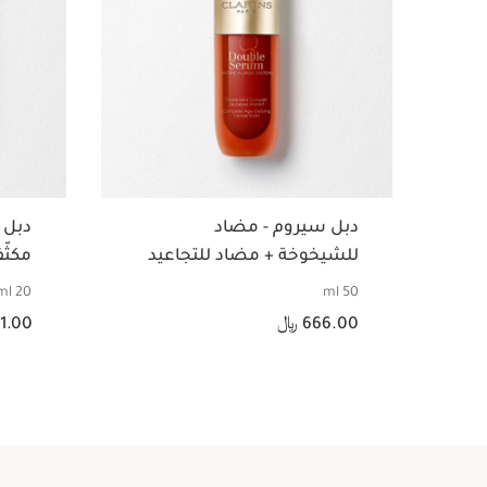
دبل سيروم - مضاد
دبل 
للشيخوخة + مضاد للتجاعيد
مكثّ
التق
20 ml
50 ml
السعر الحالي هو 666.00 ﷼
السعر الحالي هو 381.00 ﷼
العي
666.00 ﷼
381.00
عرض سريع