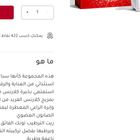
+
1
-
عرض الحقيبة
يمكنكِ كسب
422
نقاط أو
ما هو
هذه المجموعة كأنها سبا
استثنائي من العناية وال
استمتعي بخبرة كلارنس في
بمزيج كلارنس الفريد من ا
وإبرة الراعي المعطرة لي
الصابون العضوي
زيت الترطيب تونك الفائق
ويرطبها بفضل تركيبته الغ
ناعمة وطرية