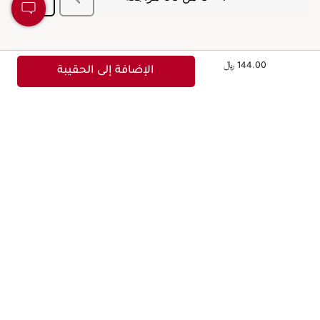
السعر الحالي هو 144.00 ﷼
144.00 ﷼
الإضافة إلى الحقيبة
تلتزم هذه الشركة بمعايير اجتماعية وبيئية عالية.
معرفة المزيد
اكسبِي نقطة 1 مقابل كل 1
شحن مجاني للطلبات التي
ريال سعودي، واستبدلي
تتجاوز 500 ريال سعودي
نقاطكِ بمكافآت