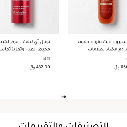
سيروم لايت بقوام خفيف
توتال آي ليفت – مركز لشد
روم مضاد لعلامات
محيط العين وتعزيز تماس
دم في السن
15 ml
السعر الحالي هو 432.00 ﷼
6 ﷼
432.00 ﷼
عرض سريع
عرض سريع