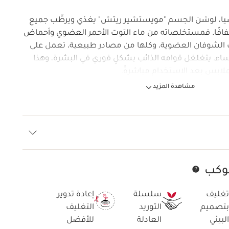
شيا، لوشن الجسم "مويستشير ريتش" يغذي ويرطِّب جميع
 جفافًا. فمستخلصاته من ماء التوت الأحمر العضوي وأحماض
 الشوفان العضوية، وكلها من مصادر طبيعية، تعمل على
اء. يتغلغل قوامه الذائب بشكلٍ فوري في البشرة، وهذا
لملابس بعد الاستخدام مباشرةً.
مشاهدة المزيد
 الشيا وتضمّ أقصى قدر من المكوّنات ذات المصدر الطبيعي.
كوكب
تخط إلى المحتوى
تغليف
سلسلة
إعادة تدوير
بتصميم
التوريد
التغليف
البيئي
العادلة
للأفضل