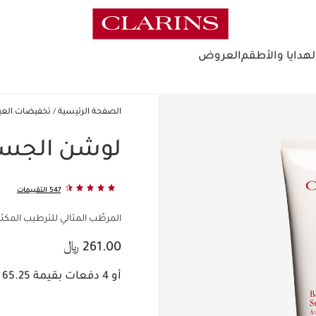
لهدايا والأطقم
العروض
الصفحة الرئيسية
تخفيضات العيد 
لوشن الجسم
547 التقييمات
المرطِّب المثالي للترطيب المكث
السعر الحالي هو 261.00 ﷼
261.00 ﷼
أو 4 دفعات بقيمة 65.25 ﷼ مع