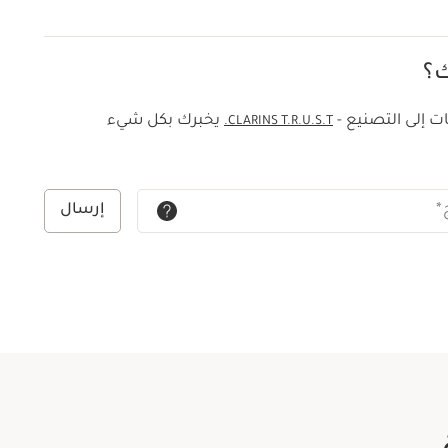
ك؟
ت إلى التصنيع -
يخبرك بكل شيء
CLARINS T.R.U.S.T.
*
إرسال