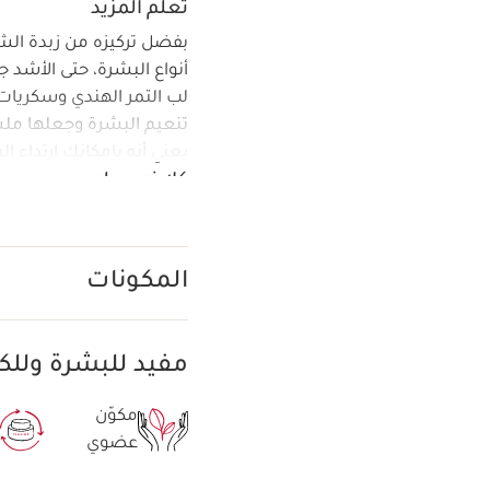
تعلم المزيد
بفضل تركيزه من زبدة ال
أنواع البشرة، حتى الأشد
لب التمر الهندي وسكريات
تنعيم البشرة وجعلها ملس
يعني أنه بإمكانك ارتداء ا
كلارنس بلس
تركيبة جديدة غنيّة بزبدة
المكونات
مفيد للبشرة ولل
مكوّن
عضوي