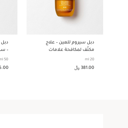
دبل سيروم للعين – علاج
دبل 
مكثّف لمكافحة علامات
– سي
التقدّم في السن لمنطقة
التق
50 ml
20 ml
السعر الحالي هو 381.00 ﷼
العين
السعر الحالي هو 666.00 ﷼
381.00 ﷼
66.00
عرض سريع