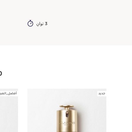
3 ثوانٍ
م
جديد
أفضل_المبي