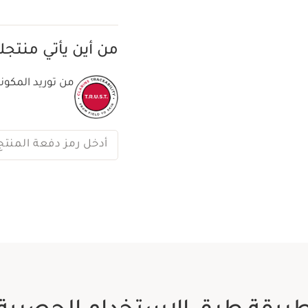
من أين يأتي منتج
من توريد المكونا
أدخل رمز دفعة المنتج