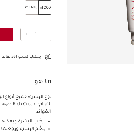
400 ml
200 ml
+
1
-
عرض الحقيبة
يمكنكِ كسب
261
نقاط أو
ما هو
نوع البشرة:
جميع أنواع ال
القوام:
Rich Cream
معرفة ال
الفوائد
يرطِّب البشرة ويغذيها 
ينعِّم البشرة ويجعلها م