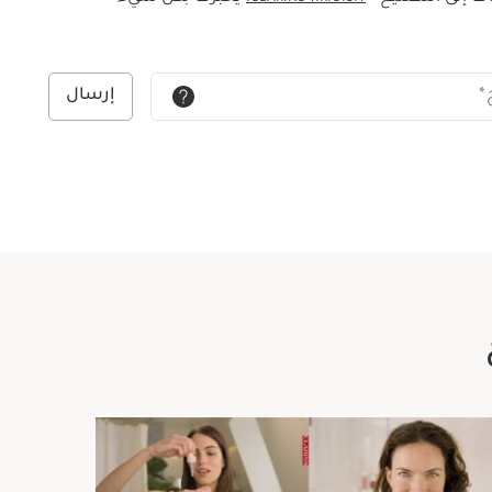
*
إرسال