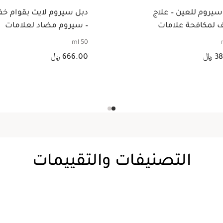
سيروم للعين – علاج
دبل سيروم لايت بقوام خ
ف لمكافحة علامات
– سيروم مضاد لعلامات
دّم في السن لمنطقة
التقدم في السن
50 ml
ن
السعر الحالي هو 666.00 ﷼
 ﷼
666.00 ﷼
عرض سريع
عرض سريع
التصنيفات والتقييمات