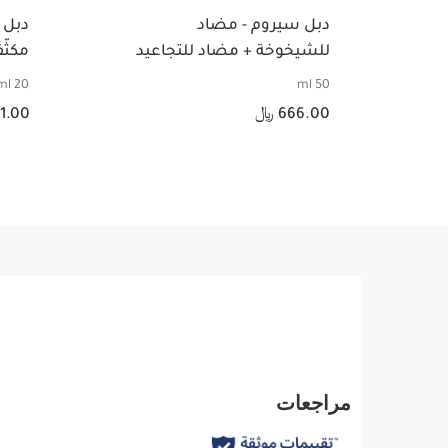
دبل سيروم - مضاد
دبل 
للشيخوخة + مضاد للتجاعيد
مكثّ
التق
20 ml
50 ml
السعر الحالي هو 666.00 ﷼
السعر الحالي هو 381.00 ﷼
العي
666.00 ﷼
381.00
عرض سريع