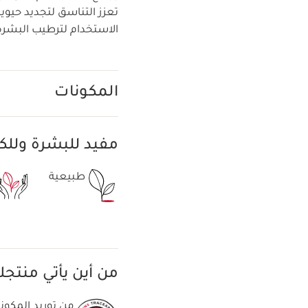
تعزز التناسق لتجديد حيوي
الاستخدام لترطيب البشرة بكثافة وتن
المكونات
مفيد للبشرة ولل
طبيعية
من أين يأتي منتج
من توريد المكونا