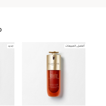
م
أفضل_المبيعات
جديد