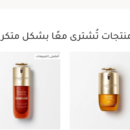
نتجات تُشترى معًا بشكل متكرر
أفضل_المبيعات