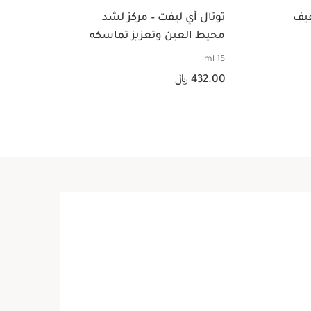
فيف
توتال آي ليفت – مركز لشد
"ليب
محيط العين وتعزيز تماسكه
herry
15 ml
السعر الحالي هو 432.00 ﷼
السعر الحالي هو 140.00 ﷼
432.00 ﷼
0.00
عرض سريع