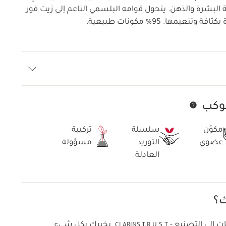
ة البشرة والذهن. يتحول قوامه البلسمي الناعم إلى زيت فور
عيمها. 95% مكونات طبيعية.
كوكب
تخط إلى المحتوى
مكوّن
سلسلة
تركيبة
عضوي
التوريد
مسؤولة
العادلة
ك؟
ت إلى التصنيع -
يخبرك بكل شيء
CLARINS T.R.U.S.T.