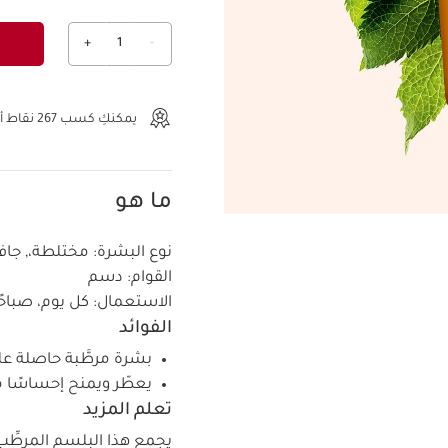
+
1
-
عرض الحقيبة
يمكنكِ كسب
267
نقاط أو
ما هو
نوع البشرة:
مختلطة،, جافة
القوام:
دسم
الاستعمال:
كل يوم، صباحًا 
الفوائد
بشرة مرطَّبة حاصلة على
يعطّر ويمنح إحساسًا مم
تعلم المزيد
يجمع هذا البلسم المرطِّ